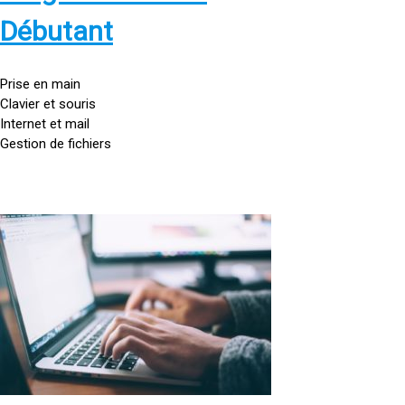
s
:
Débutant
/
/
g
Prise en main
o
Clavier et souris
u
Internet et mail
t
Gestion de fichiers
t
e
d
o
<
r
a
d
h
i
r
n
e
a
f
t
=
e
u
»
r
h