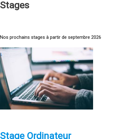
Stages
Nos prochains stages à partir de septembre 2026
<
a
h
r
e
f
=
»
h
t
t
p
Stage Ordinateur