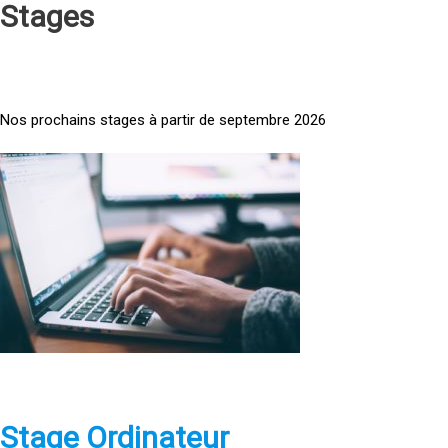
Stages
Nos prochains stages à partir de septembre 2026
<
a
h
r
e
f
=
»
h
t
t
p
Stage Ordinateur