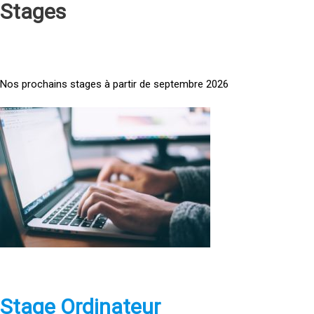
Stages
Nos prochains stages à partir de septembre 2026
<
a
h
r
e
f
=
»
h
t
t
p
Stage Ordinateur