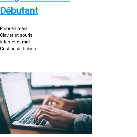
s
:
Débutant
/
/
g
Prise en main
o
Clavier et souris
u
Internet et mail
t
Gestion de fichiers
t
e
d
o
<
r
a
d
h
i
r
n
e
a
f
t
=
e
u
»
r
h