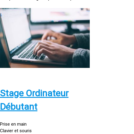
<
a
h
r
e
f
=
»
h
t
t
p
Stage Ordinateur
s
:
Débutant
/
/
g
Prise en main
o
Clavier et souris