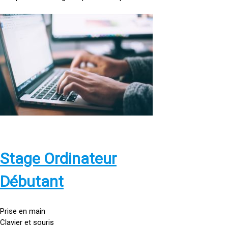
<
a
h
r
e
f
=
»
h
t
t
p
Stage Ordinateur
s
:
Débutant
/
/
g
Prise en main
o
Clavier et souris