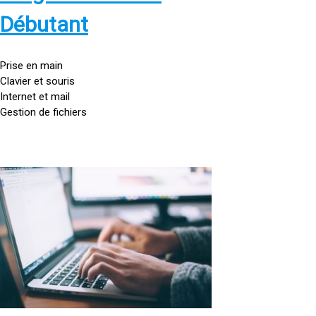
s
:
Débutant
/
/
g
Prise en main
o
Clavier et souris
u
Internet et mail
t
Gestion de fichiers
t
e
d
o
<
r
a
d
h
i
r
n
e
a
f
t
=
e
u
»
r
h