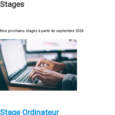
Stages
Nos prochains stages à partir de septembre 2026
<
a
h
r
e
f
=
»
h
t
t
p
Stage Ordinateur