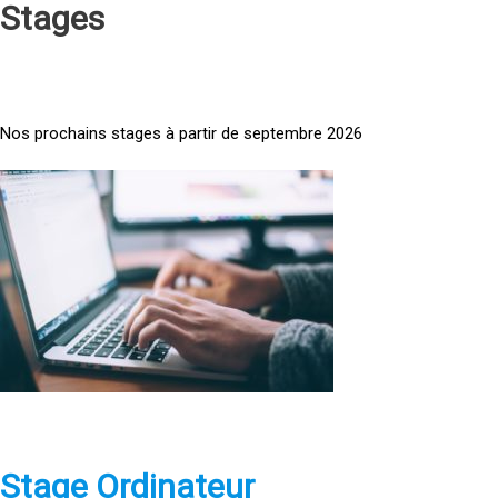
Stages
Nos prochains stages à partir de septembre 2026
<
a
h
r
e
f
=
»
h
t
t
p
Stage Ordinateur