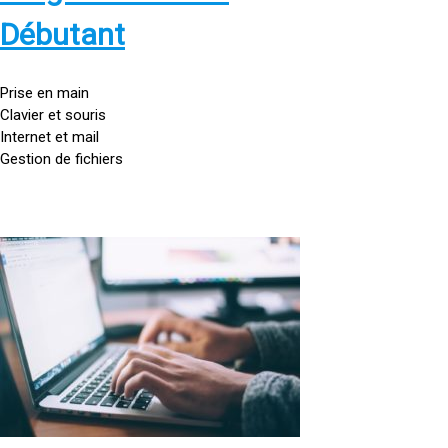
s
:
Débutant
/
/
g
Prise en main
o
Clavier et souris
u
Internet et mail
t
Gestion de fichiers
t
e
d
o
<
r
a
d
h
i
r
n
e
a
f
t
=
e
u
»
r
h