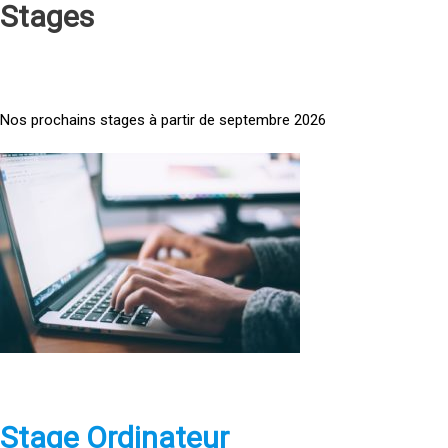
Stages
Nos prochains stages à partir de septembre 2026
<
a
h
r
e
f
=
»
h
t
t
p
Stage Ordinateur