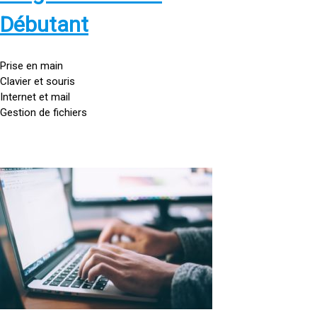
s
:
Débutant
/
/
g
Prise en main
o
Clavier et souris
u
Internet et mail
t
Gestion de fichiers
t
e
d
o
<
r
a
d
h
i
r
n
e
a
f
t
=
e
u
»
r
h