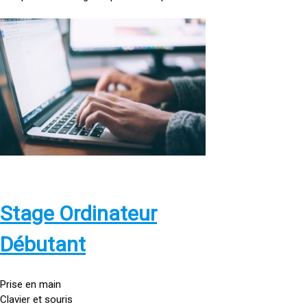
<
a
h
r
e
f
=
»
h
t
t
p
Stage Ordinateur
s
:
Débutant
/
/
g
Prise en main
o
Clavier et souris