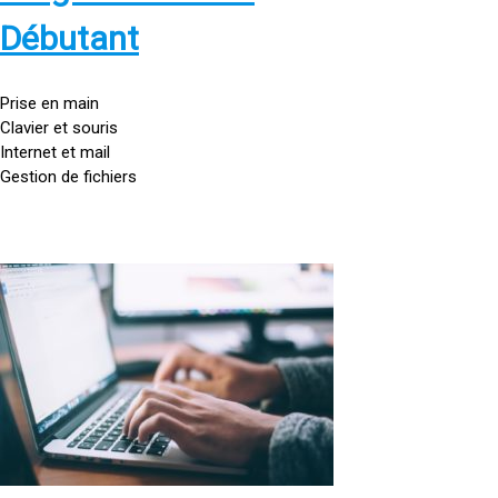
s
:
Débutant
/
/
g
Prise en main
o
Clavier et souris
u
Internet et mail
t
Gestion de fichiers
t
e
d
o
<
r
a
d
h
i
r
n
e
a
f
t
=
e
u
»
r
h