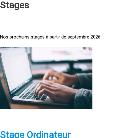
Stages
Nos prochains stages à partir de septembre 2026
<
a
h
r
e
f
=
»
h
t
t
p
Stage Ordinateur