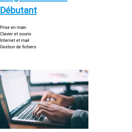
s
:
Débutant
/
/
g
Prise en main
o
Clavier et souris
u
Internet et mail
t
Gestion de fichiers
t
e
d
o
<
r
a
d
h
i
r
n
e
a
f
t
=
e
u
»
r
h