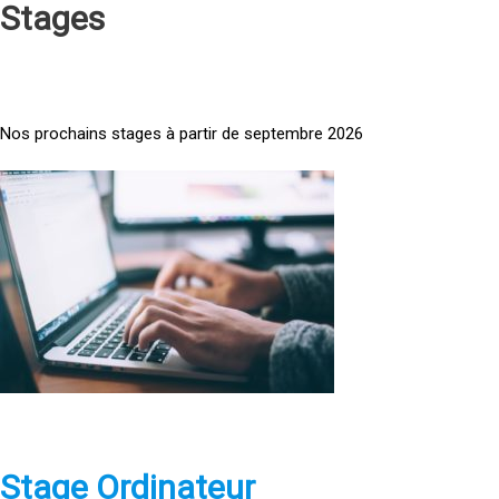
Stages
Nos prochains stages à partir de septembre 2026
<
a
h
r
e
f
=
»
h
t
t
p
Stage Ordinateur