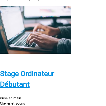
<
a
h
r
e
f
=
»
h
t
t
p
Stage Ordinateur
s
:
Débutant
/
/
g
Prise en main
o
Clavier et souris