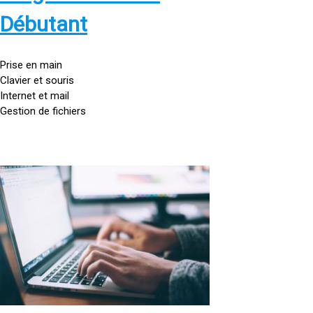
s
:
Débutant
/
/
g
Prise en main
o
Clavier et souris
u
Internet et mail
t
Gestion de fichiers
t
e
d
o
<
r
a
d
h
i
r
n
e
a
f
t
=
e
u
»
r
h