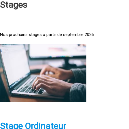
Stages
Nos prochains stages à partir de septembre 2026
<
a
h
r
e
f
=
»
h
t
t
p
Stage Ordinateur