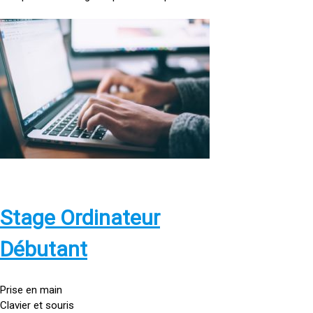
<
a
h
r
e
f
=
»
h
t
t
p
Stage Ordinateur
s
:
Débutant
/
/
g
Prise en main
o
Clavier et souris