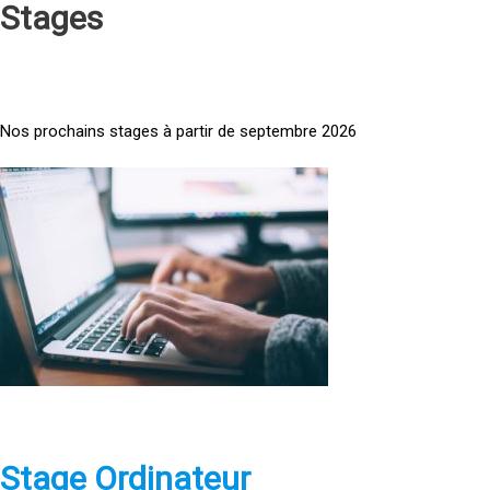
Stages
Nos prochains stages à partir de septembre 2026
<
a
h
r
e
f
=
»
h
t
t
p
Stage Ordinateur