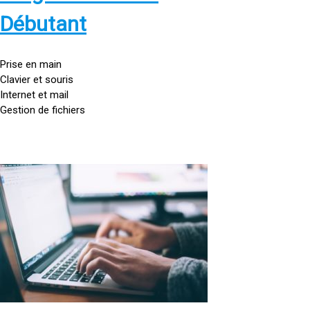
s
:
Débutant
/
/
g
Prise en main
o
Clavier et souris
u
Internet et mail
t
Gestion de fichiers
t
e
d
o
<
r
a
d
h
i
r
n
e
a
f
t
=
e
u
»
r
h