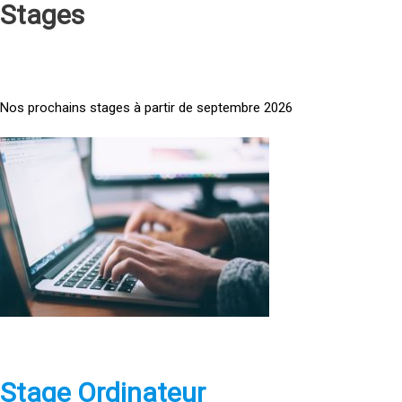
Stages
Nos prochains stages à partir de septembre 2026
<
a
h
r
e
f
=
»
h
t
t
p
Stage Ordinateur