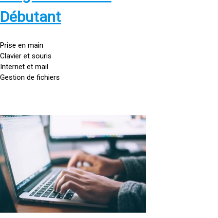
s
:
Débutant
/
/
g
Prise en main
o
Clavier et souris
u
Internet et mail
t
Gestion de fichiers
t
e
d
o
<
r
a
d
h
i
r
n
e
a
f
t
=
e
u
»
r
h