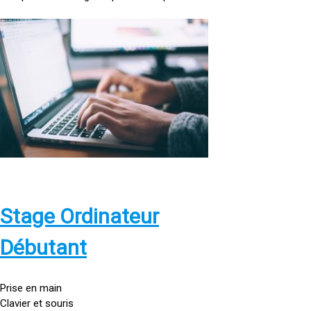
<
a
h
r
e
f
=
»
h
t
t
p
Stage Ordinateur
s
:
Débutant
/
/
g
Prise en main
o
Clavier et souris