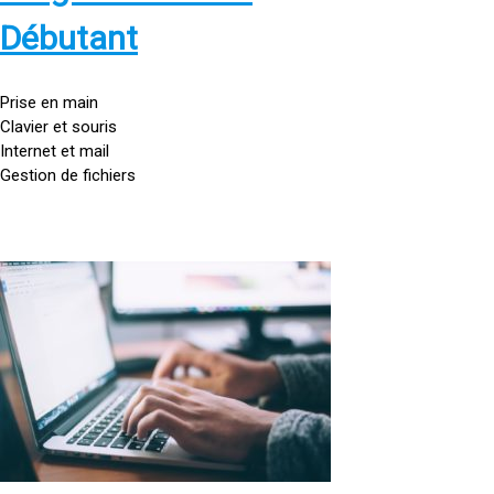
s
:
Débutant
/
/
g
Prise en main
o
Clavier et souris
u
Internet et mail
t
Gestion de fichiers
t
e
d
o
<
r
a
d
h
i
r
n
e
a
f
t
=
e
u
»
r
h