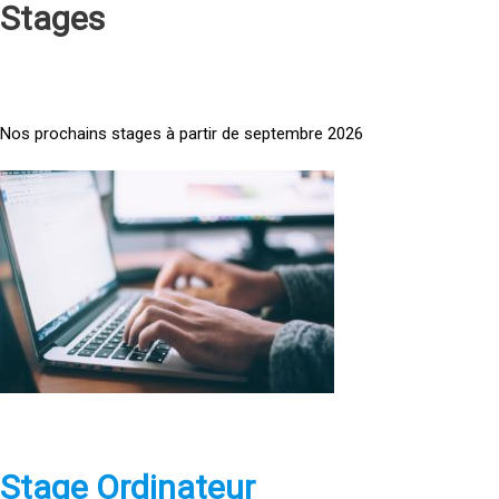
Stages
Nos prochains stages à partir de septembre 2026
<
a
h
r
e
f
=
»
h
t
t
p
Stage Ordinateur