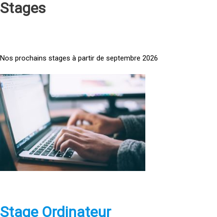
Stages
Nos prochains stages à partir de septembre 2026
<
a
h
r
e
f
=
»
h
t
t
p
Stage Ordinateur