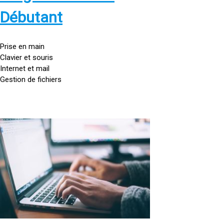
s
:
Débutant
/
/
g
Prise en main
o
Clavier et souris
u
Internet et mail
t
Gestion de fichiers
t
e
d
o
<
r
a
d
h
i
r
n
e
a
f
t
=
e
u
»
r
h