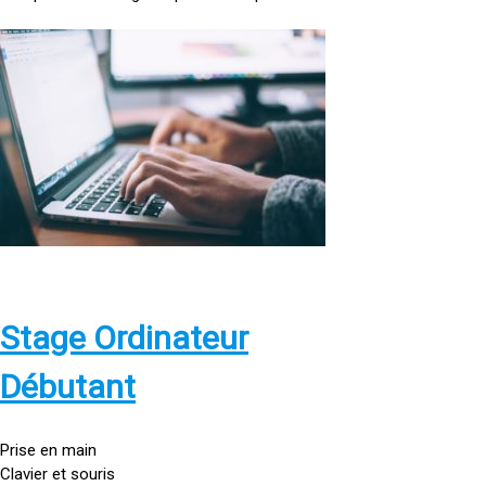
<
a
h
r
e
f
=
»
h
t
t
p
Stage Ordinateur
s
:
Débutant
/
/
g
Prise en main
o
Clavier et souris