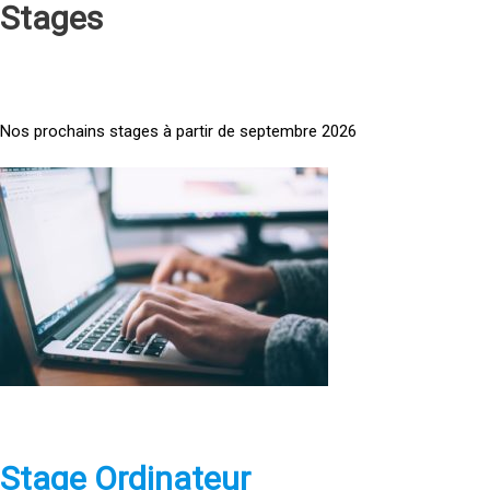
Stages
Nos prochains stages à partir de septembre 2026
<
a
h
r
e
f
=
»
h
t
t
p
Stage Ordinateur