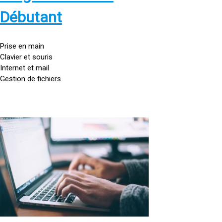
s
:
Débutant
/
/
g
Prise en main
o
Clavier et souris
u
Internet et mail
t
Gestion de fichiers
t
e
d
o
<
r
a
d
h
i
r
n
e
a
f
t
=
e
u
»
r
h