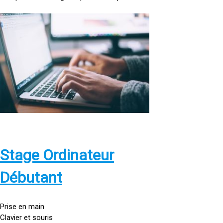
<
a
h
r
e
f
=
»
h
t
t
p
Stage Ordinateur
s
:
Débutant
/
/
g
Prise en main
o
Clavier et souris