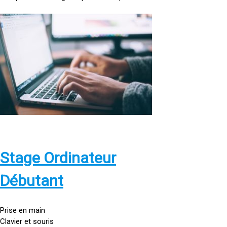
<
a
h
r
e
f
=
»
h
t
t
p
Stage Ordinateur
s
:
Débutant
/
/
g
Prise en main
o
Clavier et souris