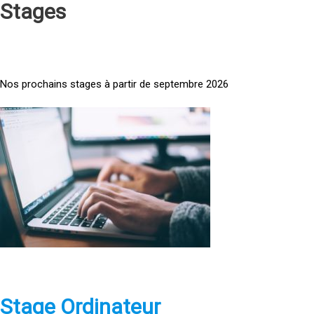
Stages
Nos prochains stages à partir de septembre 2026
<
a
h
r
e
f
=
»
h
t
t
p
Stage Ordinateur