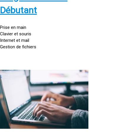
s
:
Débutant
/
/
g
Prise en main
o
Clavier et souris
u
Internet et mail
t
Gestion de fichiers
t
e
d
o
<
r
a
d
h
i
r
n
e
a
f
t
=
e
u
»
r
h