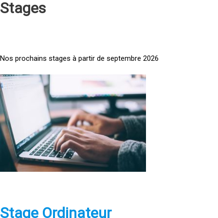
Stages
Nos prochains stages à partir de septembre 2026
<
a
h
r
e
f
=
»
h
t
t
p
Stage Ordinateur