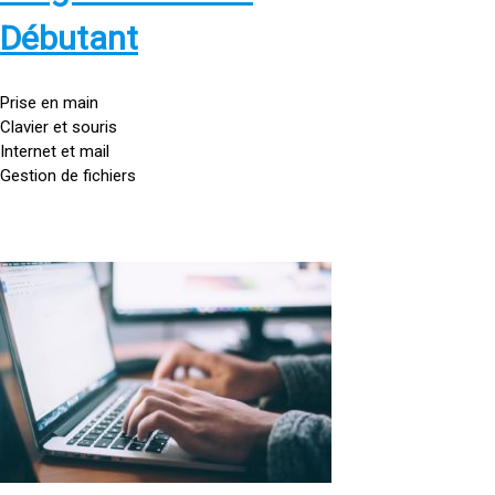
s
:
Débutant
/
/
g
Prise en main
o
Clavier et souris
u
Internet et mail
t
Gestion de fichiers
t
e
d
o
<
r
a
d
h
i
r
n
e
a
f
t
=
e
u
»
r
h