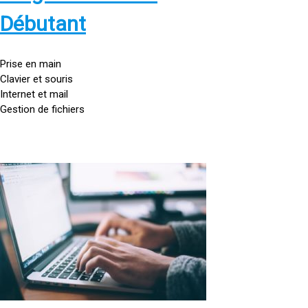
s
:
Débutant
/
/
g
Prise en main
o
Clavier et souris
u
Internet et mail
t
Gestion de fichiers
t
e
d
o
<
r
a
d
h
i
r
n
e
a
f
t
=
e
u
»
r
h