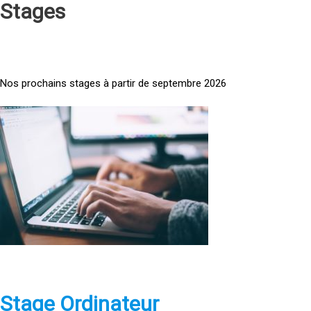
Stages
Nos prochains stages à partir de septembre 2026
<
a
h
r
e
f
=
»
h
t
t
p
Stage Ordinateur