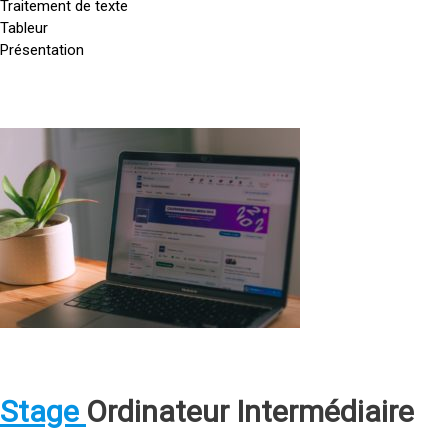
/
Traitement de texte
t
/
Tableur
a
g
Présentation
g
o
e
u
-
t
o
t
<
r
e
a
d
d
h
i
o
r
n
r
e
a
d
f
t
i
=
e
n
u
a
»
r
t
h
-
e
t
d
u
t
e
r
p
Stage
Ordinateur Intermédiaire
b
.
s
u
o
: