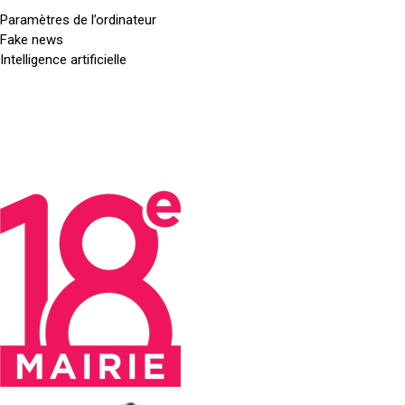
t
r
/
Paramètres de l’ordinateur
a
g
/
Fake news
n
/
g
Intelligence artificielle
t
s
o
/
t
u
a
t
»
g
t
d
e
e
a
s
d
t
/
o
a
r
-
»
d
t
t
i
y
a
n
p
r
a
e
g
t
=
e
e
t
u
»
=
r
p
.