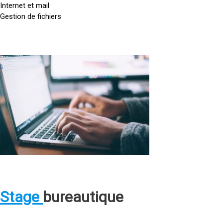
u
Internet et mail
t
Gestion de fichiers
t
e
d
o
<
r
a
d
h
i
r
n
e
a
f
t
=
e
u
»
r
h
.
t
o
t
r
p
Stage
bureautique
g
s
/
:
s