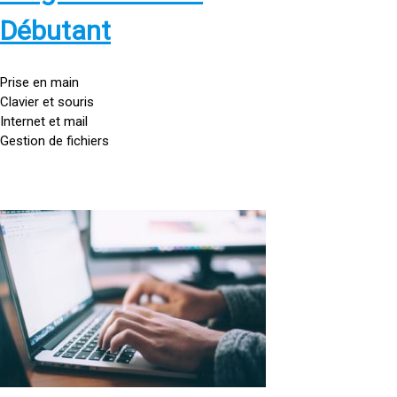
s
:
Débutant
/
/
g
Prise en main
o
Clavier et souris
u
Internet et mail
t
Gestion de fichiers
t
e
d
o
<
r
a
d
h
i
r
n
e
a
f
t
=
e
u
»
r
h