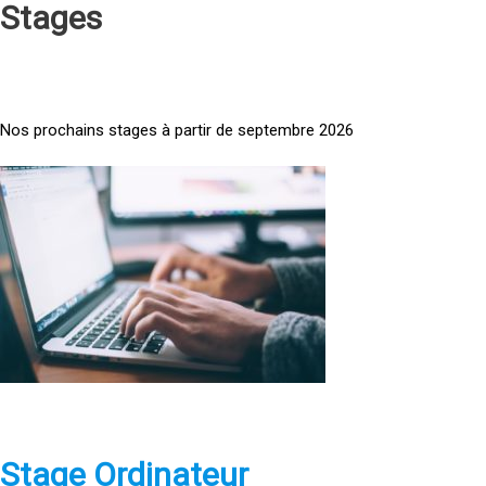
Stages
Nos prochains stages à partir de septembre 2026
<
a
h
r
e
f
=
»
h
t
t
p
Stage Ordinateur