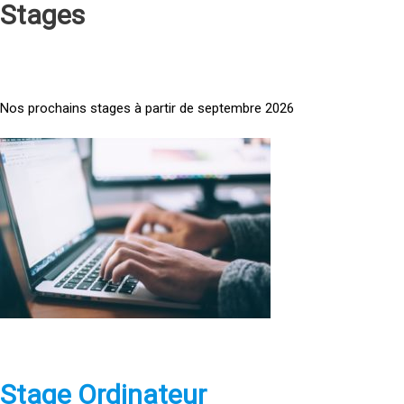
Stages
Nos prochains stages à partir de septembre 2026
<
a
h
r
e
f
=
»
h
t
t
p
Stage Ordinateur