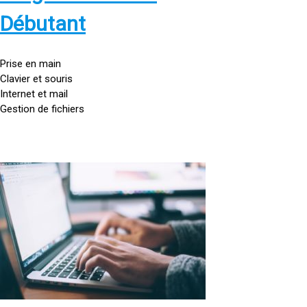
s
:
Débutant
/
/
g
Prise en main
o
Clavier et souris
u
Internet et mail
t
Gestion de fichiers
t
e
d
o
<
r
a
d
h
i
r
n
e
a
f
t
=
e
u
»
r
h