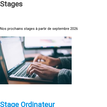
Stages
Nos prochains stages à partir de septembre 2026
<
a
h
r
e
f
=
»
h
t
t
p
Stage Ordinateur