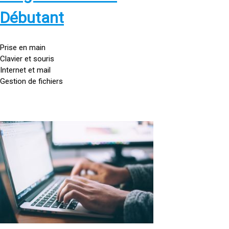
s
:
Débutant
/
/
g
Prise en main
o
Clavier et souris
u
Internet et mail
t
Gestion de fichiers
t
e
d
o
<
r
a
d
h
i
r
n
e
a
f
t
=
e
u
»
r
h