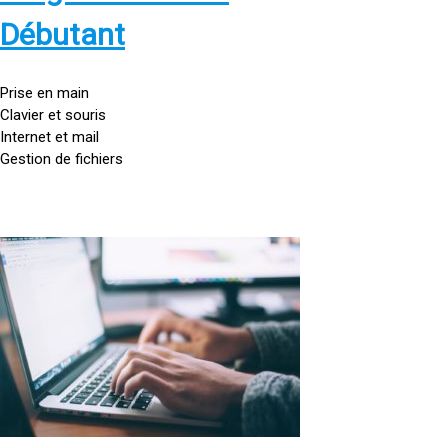
s
:
Débutant
/
/
g
Prise en main
o
Clavier et souris
u
Internet et mail
t
Gestion de fichiers
t
e
d
o
<
r
a
d
h
i
r
n
e
a
f
t
=
e
u
»
r
h