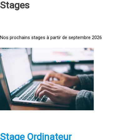
Stages
Nos prochains stages à partir de septembre 2026
<
a
h
r
e
f
=
»
h
t
t
p
Stage Ordinateur