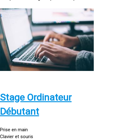
<
a
h
r
e
f
=
»
h
t
t
p
Stage Ordinateur
s
:
Débutant
/
/
g
Prise en main
o
Clavier et souris