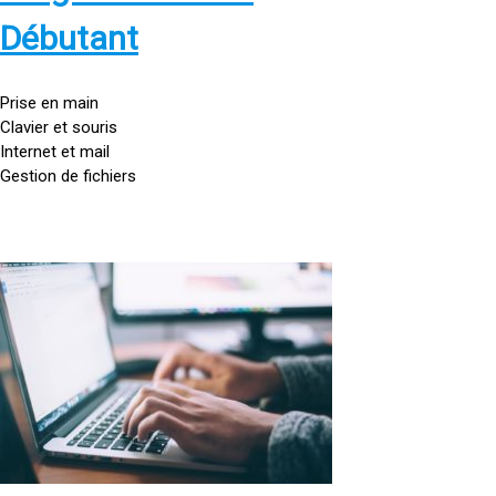
s
:
Débutant
/
/
g
Prise en main
o
Clavier et souris
u
Internet et mail
t
Gestion de fichiers
t
e
d
o
<
r
a
d
h
i
r
n
e
a
f
t
=
e
u
»
r
h