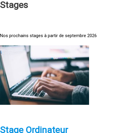
Stages
Nos prochains stages à partir de septembre 2026
<
a
h
r
e
f
=
»
h
t
t
p
Stage Ordinateur