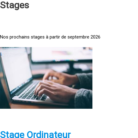
Stages
Nos prochains stages à partir de septembre 2026
<
a
h
r
e
f
=
»
h
t
t
p
Stage Ordinateur