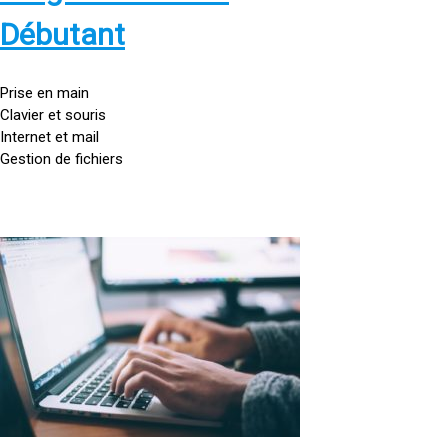
s
:
Débutant
/
/
g
Prise en main
o
Clavier et souris
u
Internet et mail
t
Gestion de fichiers
t
e
d
o
<
r
a
d
h
i
r
n
e
a
f
t
=
e
u
»
r
h