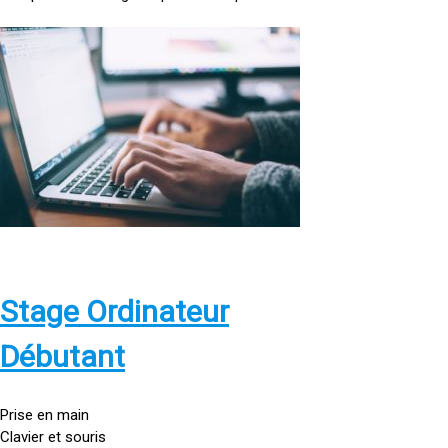
<
a
h
r
e
f
=
»
h
t
t
p
Stage Ordinateur
s
:
Débutant
/
/
g
Prise en main
o
Clavier et souris