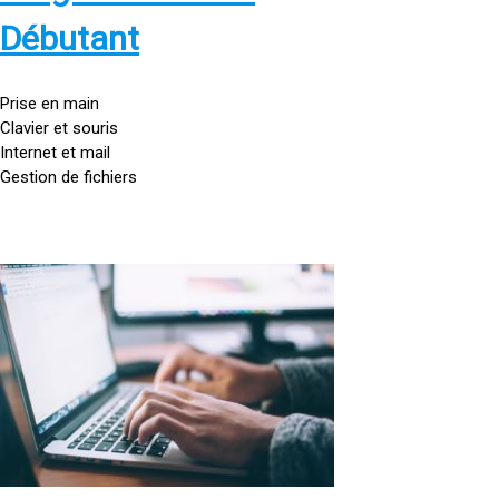
s
:
Débutant
/
/
g
Prise en main
o
Clavier et souris
u
Internet et mail
t
Gestion de fichiers
t
e
d
o
<
r
a
d
h
i
r
n
e
a
f
t
=
e
u
»
r
h