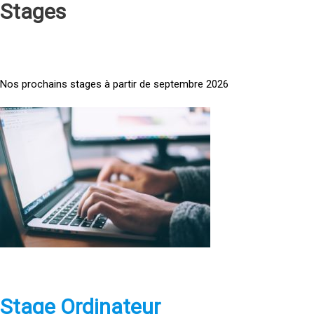
Stages
Nos prochains stages à partir de septembre 2026
<
a
h
r
e
f
=
»
h
t
t
p
Stage Ordinateur