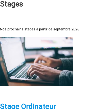
Stages
Nos prochains stages à partir de septembre 2026
<
a
h
r
e
f
=
»
h
t
t
p
Stage Ordinateur