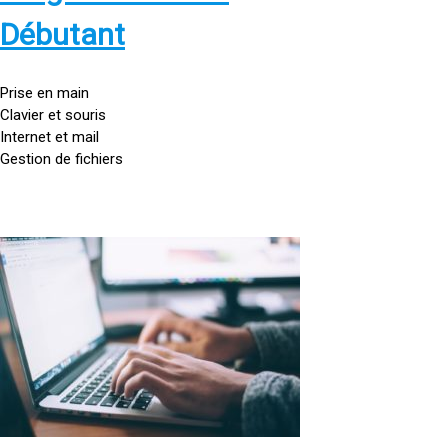
s
:
Débutant
/
/
g
Prise en main
o
Clavier et souris
u
Internet et mail
t
Gestion de fichiers
t
e
d
o
<
r
a
d
h
i
r
n
e
a
f
t
=
e
u
»
r
h