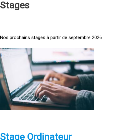
Stages
Nos prochains stages à partir de septembre 2026
<
a
h
r
e
f
=
»
h
t
t
p
Stage Ordinateur