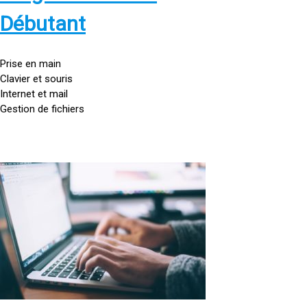
s
:
Débutant
/
/
g
Prise en main
o
Clavier et souris
u
Internet et mail
t
Gestion de fichiers
t
e
d
o
<
r
a
d
h
i
r
n
e
a
f
t
=
e
u
»
r
h