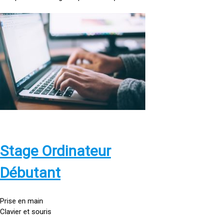
<
a
h
r
e
f
=
»
h
t
t
p
Stage Ordinateur
s
:
Débutant
/
/
g
Prise en main
o
Clavier et souris