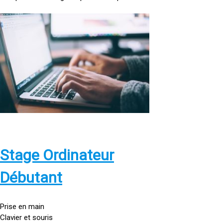
<
a
h
r
e
f
=
»
h
t
t
p
Stage Ordinateur
s
:
Débutant
/
/
g
Prise en main
o
Clavier et souris