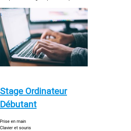
<
a
h
r
e
f
=
»
h
t
t
p
Stage Ordinateur
s
:
Débutant
/
/
g
Prise en main
o
Clavier et souris