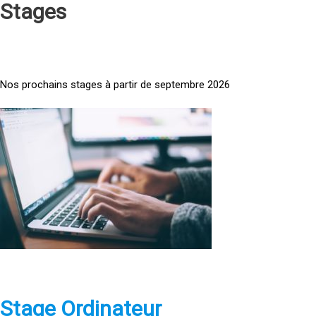
Stages
Nos prochains stages à partir de septembre 2026
<
a
h
r
e
f
=
»
h
t
t
p
Stage Ordinateur