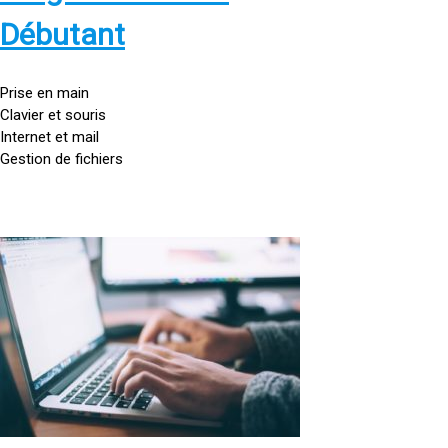
s
:
Débutant
/
/
g
Prise en main
o
Clavier et souris
u
Internet et mail
t
Gestion de fichiers
t
e
d
o
<
r
a
d
h
i
r
n
e
a
f
t
=
e
u
»
r
h