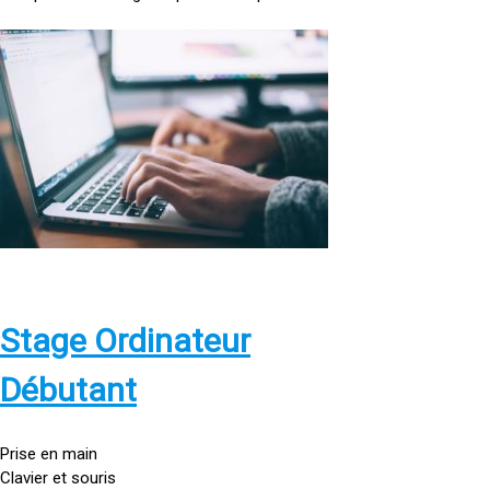
<
a
h
r
e
f
=
»
h
t
t
p
Stage Ordinateur
s
:
Débutant
/
/
g
Prise en main
o
Clavier et souris