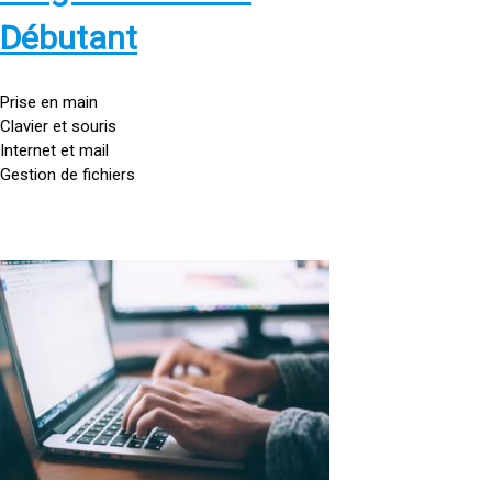
s
:
Débutant
/
/
g
Prise en main
o
Clavier et souris
u
Internet et mail
t
Gestion de fichiers
t
e
d
o
<
r
a
d
h
i
r
n
e
a
f
t
=
e
u
»
r
h