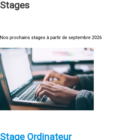
Stages
Nos prochains stages à partir de septembre 2026
<
a
h
r
e
f
=
»
h
t
t
p
Stage Ordinateur