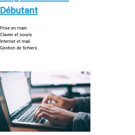
s
:
Débutant
/
/
g
Prise en main
o
Clavier et souris
u
Internet et mail
t
Gestion de fichiers
t
e
d
o
<
r
a
d
h
i
r
n
e
a
f
t
=
e
u
»
r
h