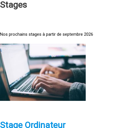
Stages
Nos prochains stages à partir de septembre 2026
<
a
h
r
e
f
=
»
h
t
t
p
Stage Ordinateur