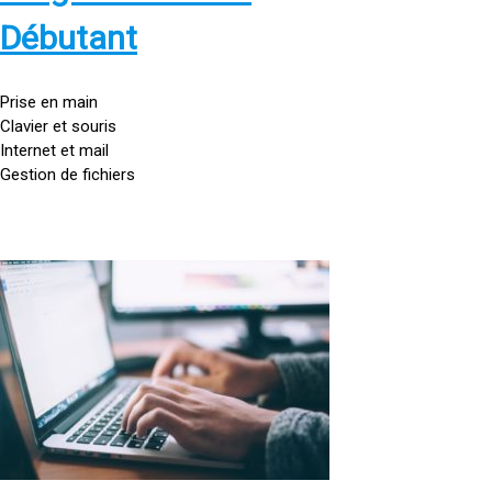
s
:
Débutant
/
/
g
Prise en main
o
Clavier et souris
u
Internet et mail
t
Gestion de fichiers
t
e
d
o
<
r
a
d
h
i
r
n
e
a
f
t
=
e
u
»
r
h