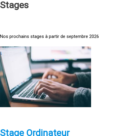
Stages
Nos prochains stages à partir de septembre 2026
<
a
h
r
e
f
=
»
h
t
t
p
Stage Ordinateur