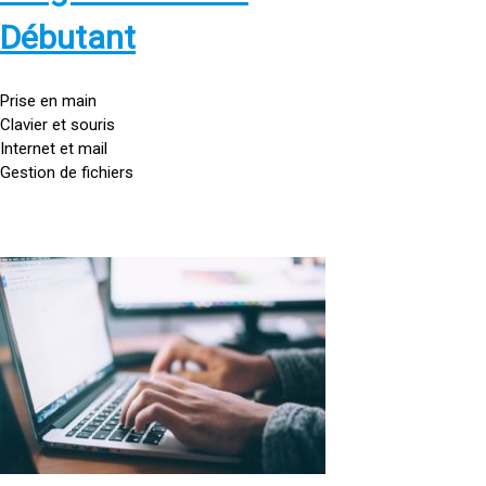
s
:
Débutant
/
/
g
Prise en main
o
Clavier et souris
u
Internet et mail
t
Gestion de fichiers
t
e
d
o
<
r
a
d
h
i
r
n
e
a
f
t
=
e
u
»
r
h