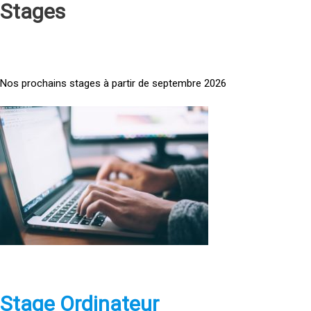
Stages
Nos prochains stages à partir de septembre 2026
<
a
h
r
e
f
=
»
h
t
t
p
Stage Ordinateur