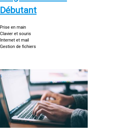
s
:
Débutant
/
/
g
Prise en main
o
Clavier et souris
u
Internet et mail
t
Gestion de fichiers
t
e
d
o
<
r
a
d
h
i
r
n
e
a
f
t
=
e
u
»
r
h