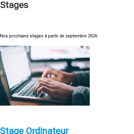
Stages
Nos prochains stages à partir de septembre 2026
<
a
h
r
e
f
=
»
h
t
t
p
Stage Ordinateur