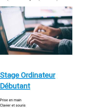
<
a
h
r
e
f
=
»
h
t
t
p
Stage Ordinateur
s
:
Débutant
/
/
g
Prise en main
o
Clavier et souris