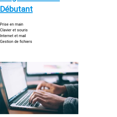
s
:
Débutant
/
/
g
Prise en main
o
Clavier et souris
u
Internet et mail
t
Gestion de fichiers
t
e
d
o
<
r
a
d
h
i
r
n
e
a
f
t
=
e
u
»
r
h