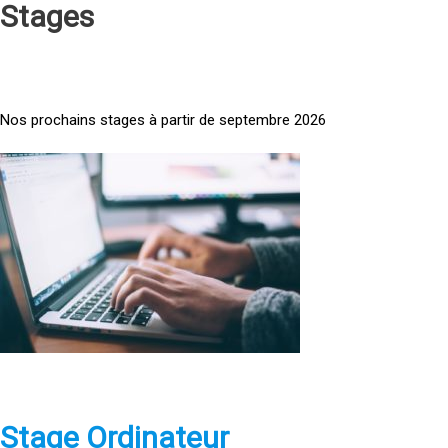
Stages
Nos prochains stages à partir de septembre 2026
<
a
h
r
e
f
=
»
h
t
t
p
Stage Ordinateur